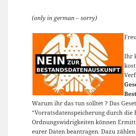
(only in german – sorry)
Fre
Ihr
kost
Ver
Ges
Bes
Warum ihr das tun solltet ? Das Gesetz
“Vorratsdatenspeicherung durch die H
Ordnungswidrigkeiten können Ermit
eurer Daten beantragen. Dazu zähle