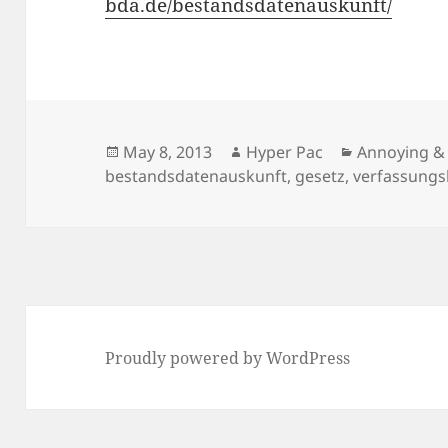
bda.de/bestandsdatenauskunft/
Posted
Author
Categories
May 8, 2013
Hyper Pac
Annoying &
on
bestandsdatenauskunft
,
gesetz
,
verfassung
Proudly powered by WordPress