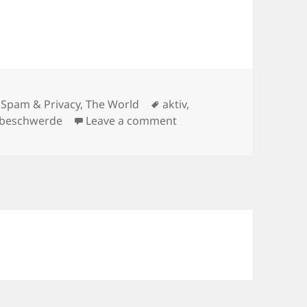
Tags
 Spam & Privacy
,
The World
aktiv
,
on Aktiv werden gegen d
sbeschwerde
Leave a comment