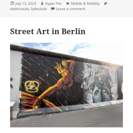
Posted
Author
Categories
Tags
July 13, 2023
Hyper Pac
Mobile & Mobility
on
on Dinge die ich (seit 2017) 
elektroauto
,
ladesäule
Leave a comment
Street Art in Berlin