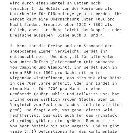
wird durch einen Mangel an Betten noch 
verschärft, da Hotels von der Regierung als 
Unterkünfte für Flüchtlinge genutzt werden. Ihr 
werdet kaum eine Übernachtung unter 100€ pro 
Nacht finden. Erwartet eher 125€ - 180€ als 
üblich, aber ihr könnt leicht das Doppelte oder 
Dreifache ausgeben. Siehe auch 3. und 4.

3. Wenn ihr die Preise und den Standard der 
angebotenen Zimmer vergleicht, werdet ihr 
enttäuscht sein. Und das gilt für alle Arten 
von Unterkünften gleichermaßen (mit Ausnahme 
von Camping und Glamping). Ihr werdet euch in 
einem B&B für 150€ pro Nacht mitten im 
Nirgendwo wiederfinden, das sich wie eine Reise 
in die 70er Jahre anfühlt. Oder ihr landet in 
einem Hotel für 270€ pro Nacht in einer 
Großstadt (außer Dublin und teilweise Cork hat 
Irland keine wirklich großen Städte, aber im 
Vergleich zum Rest des Landes sind sie ziemlich 
groß) und fragt euch, was genau dieses Geld 
rechtfertigt. Das gilt auch für das Frühstück. 
Allerdings gibt es eine größere Bandbreite - 
von sehr positiv bis sehr negativ. Und es gibt 
viele (!!!) Definitionen für das kontinentale 