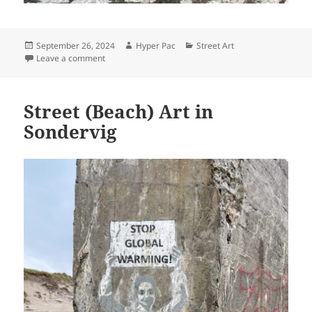
Posted
Author
Categories
September 26, 2024
Hyper Pac
Street Art
on
on Street Art in Weimar
Leave a comment
Street (Beach) Art in
Sondervig