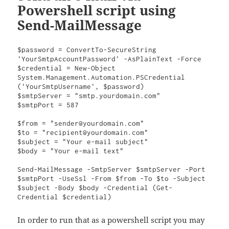
Powershell script using
Send-MailMessage
$password = ConvertTo-SecureString 
'YourSmtpAccountPassword' -AsPlainText -Force

$credential = New-Object 
System.Management.Automation.PSCredential 
('YourSmtpUsername', $password)

$smtpServer = "smtp.yourdomain.com"

$smtpPort = 587

$from = "sender@yourdomain.com"

$to = "recipient@yourdomain.com"

$subject = "Your e-mail subject"

$body = "Your e-mail text"

Send-MailMessage -SmtpServer $smtpServer -Port 
$smtpPort -UseSsl -From $from -To $to -Subject 
$subject -Body $body -Credential (Get-
Credential $credential)
In order to run that as a powershell script you may