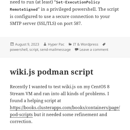
need to run (at least) “
Set-ExecutionPolicy
” in a privileged powershell. The script
RemoteSigned
is configured to use a secure connection to your
SMTP server (SSL/TLS) on port 587.
Posted
Author
Categories
Tags
August 9, 2023
Hyper Pac
IT & Wordpress
on
on Send an e-
powershell
,
script
,
send-mailmessage
Leave a comment
wiki.js podman script
Recently I wanted to test wiki.js on my CentOS 8
Stream VM and ran into all kinds of problems. I
found a helping script at
https://books.clusterapps.com/books/containers/page/
pod-scripts
but it needed some refinement and
correction.