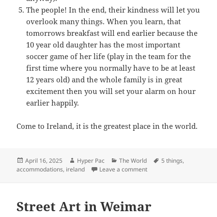
The people! In the end, their kindness will let you
overlook many things. When you learn, that
tomorrows breakfast will end earlier because the
10 year old daughter has the most important
soccer game of her life (play in the team for the
first time where you normally have to be at least
12 years old) and the whole family is in great
excitement then you will set your alarm on hour
earlier happily.
Come to Ireland, it is the greatest place in the world.
Posted
Author
Categories
Tags
April 16, 2025
Hyper Pac
The World
5 things
,
on
on Accommodation in Irel
accommodations
,
ireland
Leave a comment
Street Art in Weimar