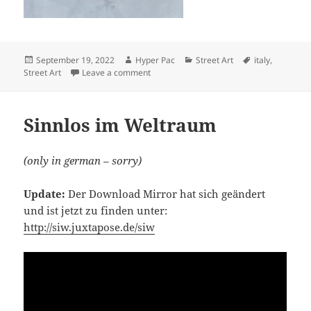
Posted
Author
Categories
Tags
September 19, 2022
Hyper Pac
Street Art
italy
,
on
on Street Art in Italy
Street Art
Leave a comment
Sinnlos im Weltraum
(only in german – sorry)
Update:
Der Download Mirror hat sich geändert
und ist jetzt zu finden unter:
http://siw.juxtapose.de/siw