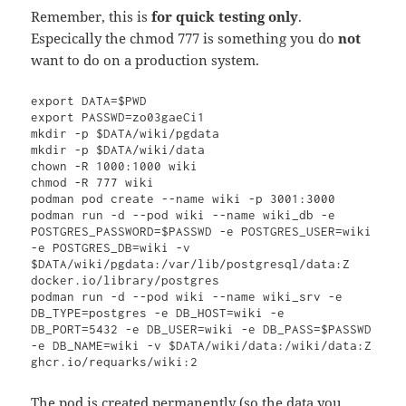
Remember, this is
for quick testing only
.
Especically the chmod 777 is something you do
not
want to do on a production system.
export DATA=$PWD

export PASSWD=zo03gaeCi1

mkdir -p $DATA/wiki/pgdata 

mkdir -p $DATA/wiki/data

chown -R 1000:1000 wiki

chmod -R 777 wiki

podman pod create --name wiki -p 3001:3000

podman run -d --pod wiki --name wiki_db -e 
POSTGRES_PASSWORD=$PASSWD -e POSTGRES_USER=wiki 
-e POSTGRES_DB=wiki -v 
$DATA/wiki/pgdata:/var/lib/postgresql/data:Z 
docker.io/library/postgres

podman run -d --pod wiki --name wiki_srv -e 
DB_TYPE=postgres -e DB_HOST=wiki -e 
DB_PORT=5432 -e DB_USER=wiki -e DB_PASS=$PASSWD 
-e DB_NAME=wiki -v $DATA/wiki/data:/wiki/data:Z 
ghcr.io/requarks/wiki:2
The pod is created permanently (so the data you