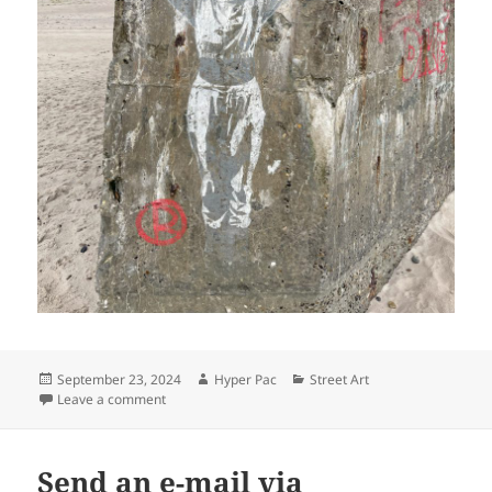
Posted
Author
Categories
September 23, 2024
Hyper Pac
Street Art
on
on Street (Beach) Art in Sondervig
Leave a comment
Send an e-mail via