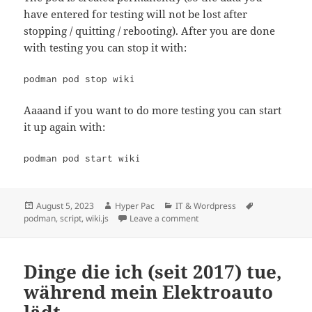
have entered for testing will not be lost after
stopping / quitting / rebooting). After you are done
with testing you can stop it with:
Aaaand if you want to do more testing you can start
it up again with:
podman pod start wiki
Posted
Author
Categories
Tags
August 5, 2023
Hyper Pac
IT & Wordpress
on
on wiki.js podman script
podman
,
script
,
wiki.js
Leave a comment
Dinge die ich (seit 2017) tue,
während mein Elektroauto