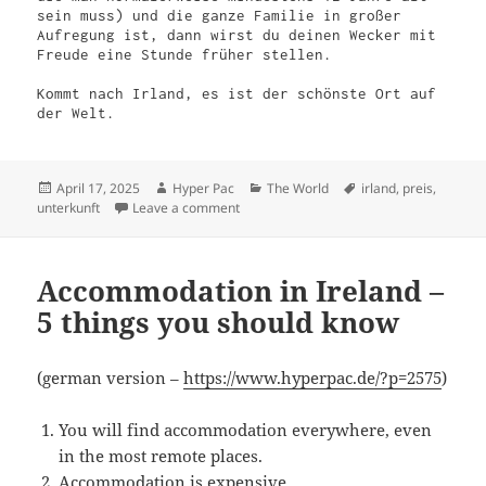
sein muss) und die ganze Familie in großer 
Aufregung ist, dann wirst du deinen Wecker mit 
Freude eine Stunde früher stellen.

Kommt nach Irland, es ist der schönste Ort auf 
Posted
Author
Categories
Tags
April 17, 2025
Hyper Pac
The World
irland
,
preis
,
on
on Unterkünfte in Irland – 5 Dinge, die ih
unterkunft
Leave a comment
Accommodation in Ireland –
5 things you should know
(german version –
https://www.hyperpac.de/?p=2575
)
You will find accommodation everywhere, even
in the most remote places.
Accommodation is expensive.