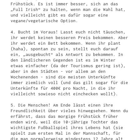
Frühstück. Es ist immer besser, sich an das 
„Full Irish“ zu halten, wenn man die Wahl hat, 
und vielleicht gibt es dafür sogar eine 
vegane/vegetarische Option.

4. Bucht im Voraus! Lasst euch nicht täuschen, 
ihr werdet keinen besseren Preis bekommen. Aber 
ihr werdet ein Bett bekommen. Wenn ihr plant 
(haha), spontan zu sein, stellt euch darauf 
ein, „ausgebucht“ als Antwort zu bekommen. In 
den ländlicheren Gegenden ist es im Winter 
etwas einfacher (da der Tourismus gering ist), 
aber in den Städten - vor allem an den 
Wochenenden - sind die meisten Unterkünfte 
immer ziemlich voll (und das gilt sogar für die 
Unterkünfte für 400€ pro Nacht, in die ihr 
vielleicht sowieso nicht einchecken wollt).

5. Die Menschen! Am Ende lässt einen ihre 
Freundlichkeit über vieles hinwegsehen. Wenn du 
erfährst, dass das morgige Frühstück früher 
enden wird, weil die 10-jährige Tochter das 
wichtigste Fußballspiel ihres Lebens hat (sie 
spielt zum ersten Mal in der Mannschaft, für 
die man normalerweise mindestens 12 Jahre alt 