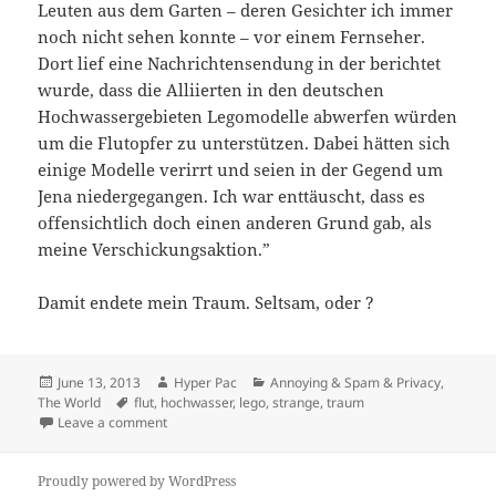
Leuten aus dem Garten – deren Gesichter ich immer
noch nicht sehen konnte – vor einem Fernseher.
Dort lief eine Nachrichtensendung in der berichtet
wurde, dass die Alliierten in den deutschen
Hochwassergebieten Legomodelle abwerfen würden
um die Flutopfer zu unterstützen. Dabei hätten sich
einige Modelle verirrt und seien in der Gegend um
Jena niedergegangen. Ich war enttäuscht, dass es
offensichtlich doch einen anderen Grund gab, als
meine Verschickungsaktion.”
Damit endete mein Traum. Seltsam, oder ?
Posted
Author
Categories
June 13, 2013
Hyper Pac
Annoying & Spam & Privacy
,
on
Tags
The World
flut
,
hochwasser
,
lego
,
strange
,
traum
on Was man manchmal so träumt…
Leave a comment
Proudly powered by WordPress