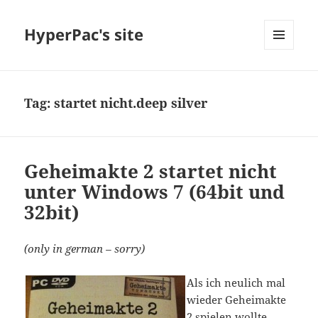
HyperPac's site
MENU
AND
WIDGETS
Tag:
startet nicht.deep silver
Geheimakte 2 startet nicht
unter Windows 7 (64bit und
32bit)
(only in german – sorry)
Als ich neulich mal
wieder Geheimakte
2 spielen wollte,