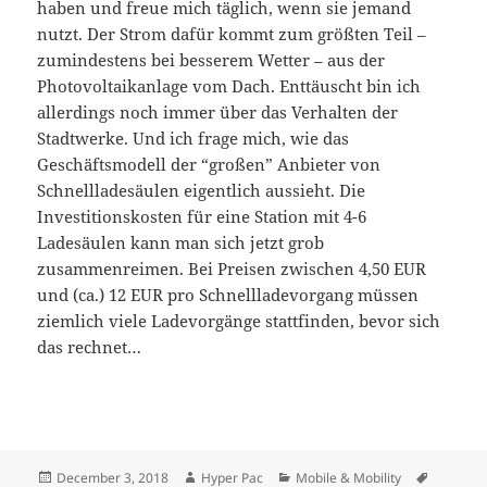
haben und freue mich täglich, wenn sie jemand
nutzt. Der Strom dafür kommt zum größten Teil –
zumindestens bei besserem Wetter – aus der
Photovoltaikanlage vom Dach. Enttäuscht bin ich
allerdings noch immer über das Verhalten der
Stadtwerke. Und ich frage mich, wie das
Geschäftsmodell der “großen” Anbieter von
Schnellladesäulen eigentlich aussieht. Die
Investitionskosten für eine Station mit 4-6
Ladesäulen kann man sich jetzt grob
zusammenreimen. Bei Preisen zwischen 4,50 EUR
und (ca.) 12 EUR pro Schnellladevorgang müssen
ziemlich viele Ladevorgänge stattfinden, bevor sich
das rechnet…
Posted
Author
Categories
Tags
December 3, 2018
Hyper Pac
Mobile & Mobility