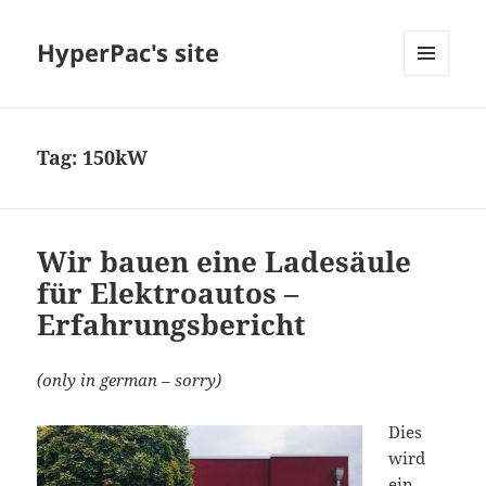
HyperPac's site
MENU
AND
WIDGETS
Tag:
150kW
Wir bauen eine Ladesäule
für Elektroautos –
Erfahrungsbericht
(only in german – sorry)
Dies
wird
ein