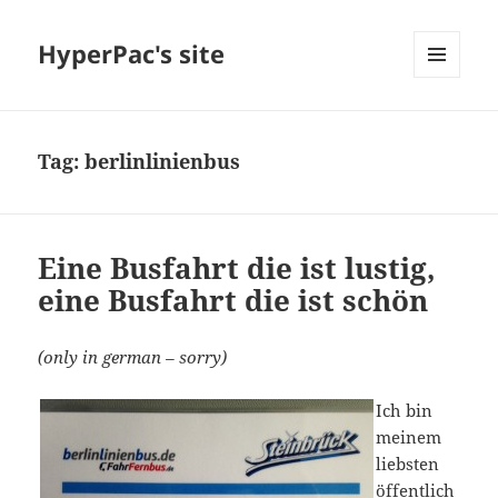
HyperPac's site
MENU
AND
WIDGETS
Tag:
berlinlinienbus
Eine Busfahrt die ist lustig,
eine Busfahrt die ist schön
(only in german – sorry)
Ich bin
meinem
liebsten
öffentlich