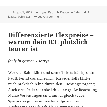
Posted
Author
Categories
Tags
August 7, 2017
Hyper Pac
Deutsche Bahn
1.
on
on Schlechter Service von seiner b
klasse
,
bahn
,
ICE
Leave a comment
Differenzierte Flexpreise –
warum dein ICE plötzlich
teurer ist
(only in german – sorry)
Wer viel Bahn fährt und seine Tickets häufig online
kauft, kennt das sicherlich. Ich jedenfalls klicke
mich praktisch blind durch den Buchungsvorgang.
Auch dem Preis schenke ich keine große Beachtung.
Meine Verbinungen sind immer gleich teuer,
Sparpreise gibt es entweder aufgrund der
Auslastung oder durch die Nutzung eines ICE-