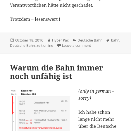
Verantwortlichen hätte nicht geschadet.
Trotzdem – lesenswert !
Posted
Author
Categories
Tags
October 18, 2016
Hyper Pac
Deutsche Bahn
bahn
,
on
on Wie Mitarbeiter die 
Deutsche Bahn
,
zeit online
Leave a comment
Warum die Bahn immer
noch unfähig ist
(only in german –
sorry)
Ich habe schon
lange nicht mehr
über die Deutsche