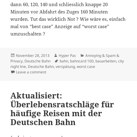
dann 60, 120, 140 und schliesslich knappe 20
Minuten vor Abfahrt des Zuges 160 Minuten
wurden. Tut das wirklich Not ? Wie wäre es, einfach
mal von “best case” Anzeige auf “worst case”
umzuschalten ?
Posted
Author
Categories
November 28, 2013
Hyper Pac
Annoying & Spam &
on
Tags
Privacy
,
Deutsche Bahn
bahn
,
bahncard 100
,
bauarbeiten
,
city
night line
,
Deutsche Bahn
,
verspätung
,
worst case
on 160 Minuten…
Leave a comment
Aktualisiert:
Überlebensratschläge für
häufige Reisen mit der
Deutschen Bahn