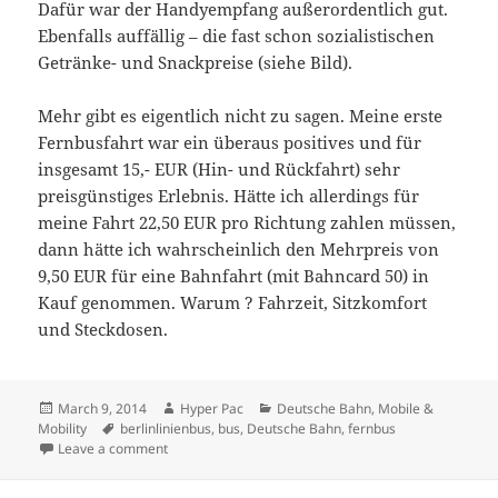
Dafür war der Handyempfang außerordentlich gut.
Ebenfalls auffällig – die fast schon sozialistischen
Getränke- und Snackpreise (siehe Bild).
Mehr gibt es eigentlich nicht zu sagen. Meine erste
Fernbusfahrt war ein überaus positives und für
insgesamt 15,- EUR (Hin- und Rückfahrt) sehr
preisgünstiges Erlebnis. Hätte ich allerdings für
meine Fahrt 22,50 EUR pro Richtung zahlen müssen,
dann hätte ich wahrscheinlich den Mehrpreis von
9,50 EUR für eine Bahnfahrt (mit Bahncard 50) in
Kauf genommen. Warum ? Fahrzeit, Sitzkomfort
und Steckdosen.
Posted
Author
Categories
March 9, 2014
Hyper Pac
Deutsche Bahn
,
Mobile &
on
Tags
Mobility
berlinlinienbus
,
bus
,
Deutsche Bahn
,
fernbus
on Eine Busfahrt die ist lustig, eine Busfahrt die ist s
Leave a comment