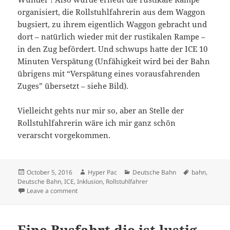
organisiert, die Rollstuhlfahrerin aus dem Waggon
bugsiert, zu ihrem eigentlich Waggon gebracht und
dort – natürlich wieder mit der rustikalen Rampe –
in den Zug befördert. Und schwups hatte der ICE 10
Minuten Verspätung (Unfähigkeit wird bei der Bahn
übrigens mit “Verspätung eines vorausfahrenden
Zuges” übersetzt – siehe Bild).
Vielleicht gehts nur mir so, aber an Stelle der
Rollstuhlfahrerin wäre ich mir ganz schön
verarscht vorgekommen.
Posted
Author
Categories
Tags
October 5, 2016
Hyper Pac
Deutsche Bahn
bahn
,
on
Deutsche Bahn
,
ICE
,
Inklusion
,
Rollstuhlfahrer
on Warum die Bahn immer noch unfähig ist
Leave a comment
Eine Busfahrt die ist lustig,