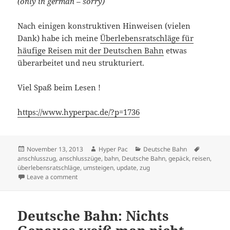
(only in german – sorry)
Nach einigen konstruktiven Hinweisen (vielen
Dank) habe ich meine
Überlebensratschläge für
häufige Reisen mit der Deutschen Bahn
etwas
überarbeitet und neu strukturiert.
Viel Spaß beim Lesen !
https://www.hyperpac.de/?p=1736
Posted
Author
Categories
Tags
November 13, 2013
Hyper Pac
Deutsche Bahn
on
anschlusszug
,
anschlusszüge
,
bahn
,
Deutsche Bahn
,
gepäck
,
reisen
,
überlebensratschläge
,
umsteigen
,
update
,
zug
on Aktualisiert: Überlebensratschläge für häufige Re
Leave a comment
Deutsche Bahn: Nichts