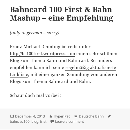
Bahncard 100 First & Bahn
Mashup – eine Empfehlung
(only in german – sorry)
Franz-Michael Deimling betreibt unter
http://bc100first.wordpress.com
einen sehr schönen
Blog zum Thema Bahn und Bahncard. Besonders
empfehlen kann ich seine
regelmäßig aktualisierte
Linkliste
, mit einer ganzen Sammlung von anderen
Blogs zum Thema Bahncard und Bahn.
Schaut doch mal vorbei !
Posted
Author
Categories
Tags
December 4, 2013
Hyper Pac
Deutsche Bahn
on
on Bahncard 100 First & Ba
bahn
,
bc100
,
blog
,
frist
Leave a comment