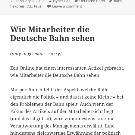
Posted
Author
Categories
Tags
February 6, 2017
Hyper Pac
Deutsche Bahn
bahn
,
on
on Differenzierte Flexpreise – w
flexpreis
,
ICE
,
teuer
Leave a comment
Wie Mitarbeiter die
Deutsche Bahn sehen
(only in german – sorry)
Zeit Online hat einen interessanten Artikel
gebracht,
wie Mitarbeiter die Deutsche Bahn sehen.
Mir persönlich fehlt der Aspekt, welche Rolle
eigentlich die Politik – und das ist keine Kleine – bei
den Problemen der Bahn spielt. Auch wenn der
Fokus des Artikels auf der Mitarbeitersicht liegt
(und das ist gut so), wird zumindestens kurz die
Verantwortung des Managements erwähnt. Eine
mindestens gleichwertige Erwähnung der politisch