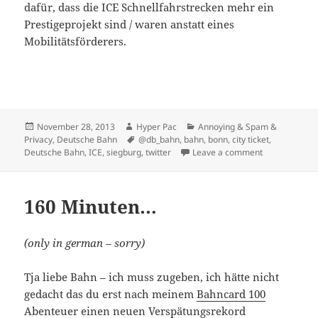
dafür, dass die ICE Schnellfahrstrecken mehr ein
Prestigeprojekt sind / waren anstatt eines
Mobilitätsförderers.
Posted
Author
Categories
November 28, 2013
Hyper Pac
Annoying & Spam &
on
Tags
Privacy
,
Deutsche Bahn
@db_bahn
,
bahn
,
bonn
,
city ticket
,
on Ein ICE Tic
Deutsche Bahn
,
ICE
,
siegburg
,
twitter
Leave a comment
160 Minuten…
(only in german – sorry)
Tja liebe Bahn – ich muss zugeben, ich hätte nicht
gedacht das du erst nach meinem
Bahncard 100
Abenteuer
einen neuen Verspätungsrekord