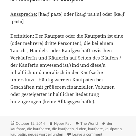
Aussprache:
[
kaʊ̯f
ˈpaːtə] oder [
kaʊ̯f
ˈpaːtɪn] oder [
kaʊ̯f
ˈpaːtn̩
]
Definition:
Der Kaufpate oder die Kaufpatin ist eine
(oder mehrere) dritte Person(en), die bei einem
Tausch-, Handels- oder Kaufgeschäft zwischen
VerkäuferIn und KäuferIn auf Seiten des Käufers /
der Käuferin anwesend ist/sind und diese/n
inhaltlich und moralisch in der Kaufsache
unterstützt. Häufig werden Kaufpaten bei
Geschäften mit größerem finanziellen Volumen
oder gesteigerter inhaltlicher Bedeutung
hinzugezogen (keine Alltagsgeschäfte).
Posted
Author
Categories
Tags
October 12, 2014
Hyper Pac
The World
der
on
kaufpate
,
die kaufpaten
,
die kaufpatin
,
duden
,
kaufpate
,
kaufpaten
,
on Ich habe ein neu
kaufpatin
,
neues wort erfunden
Leave a comment