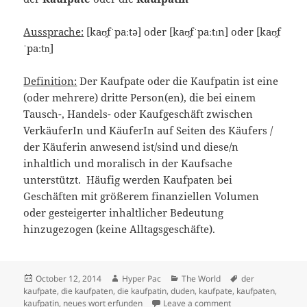
Aussprache:
[
kaʊ̯f
ˈpaːtə] oder [
kaʊ̯f
ˈpaːtɪn] oder [
kaʊ̯f
ˈpaːtn̩
]
Definition:
Der Kaufpate oder die Kaufpatin ist eine
(oder mehrere) dritte Person(en), die bei einem
Tausch-, Handels- oder Kaufgeschäft zwischen
VerkäuferIn und KäuferIn auf Seiten des Käufers /
der Käuferin anwesend ist/sind und diese/n
inhaltlich und moralisch in der Kaufsache
unterstützt. Häufig werden Kaufpaten bei
Geschäften mit größerem finanziellen Volumen
oder gesteigerter inhaltlicher Bedeutung
hinzugezogen (keine Alltagsgeschäfte).
Posted
Author
Categories
Tags
October 12, 2014
Hyper Pac
The World
der
on
kaufpate
,
die kaufpaten
,
die kaufpatin
,
duden
,
kaufpate
,
kaufpaten
,
on Ich habe ein neu
kaufpatin
,
neues wort erfunden
Leave a comment