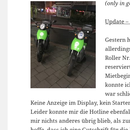
(only in 
Update –
Gestern h
allerding
Roller Nr
reservier
Mietbegi
konnte ic
war schli
Keine Anzeige im Display, kein Starte
Leider konnte mir die Hotline ebenfal
mir nichts anderes übrig blieb, als z
hoffe, dass ich eine Gutschrift für die