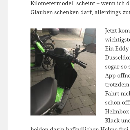
Kilometermodell scheint – wenn ich 
Glauben schenken darf, allerdings z
Jetzt ko
wichtigst
Ein Eddy 
Düsseldor
sogar so 
App öffn
trotzdem,
Fahrt nic
schon öff
Helmbox 
Klack und
beiden darin befindlichen Helme frei