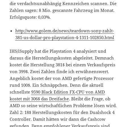
die verdachtsunabhängig Kennzeichen scannen. Die
Zahlen sagen: 8 Mio. gescannte Fahrzeug im Monat.
Erfolgsquote: 0,03%.
http://www.golem.de/news/teardown-sony-zahlt-
381-us-dollar-pro-playstation-4-1311-102850.html
IHS/iSupply hat die Playstation 4 analysiert und
daraus die Herstellungskosten abgeleitet. Demnach
kostet die Herstellung 381$ bei einem Verkaufspreis
von 399$. Zwei Zahlen finde ich erwähnenswert.
Angeblich kostet der von AMD gefertigte Prozessor
rund 100$. Ein Schnäppchen. Denn die aktuell
schnellste
9590 Black Edition FX-CPU von AMD
kostet mit 306$ das Dreifache
. Bleibt die Frage, ob
AMD so seine wirtschaftlichen Probleme lösen wird.
Zahl 2: 18$ Herstellungskosten für den Dualshock 4
Controller. Damit hätten wir dann die Cashcow
gefunden. Denn empfohlener Verkaufspreis sind