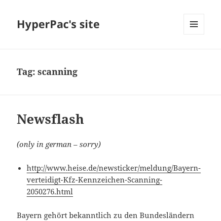
HyperPac's site
MENU
AND
WIDGETS
Tag:
scanning
Newsflash
(only in german – sorry)
http://www.heise.de/newsticker/meldung/Bayern-
verteidigt-Kfz-Kennzeichen-Scanning-
2050276.html
Bayern gehört bekanntlich zu den Bundesländern