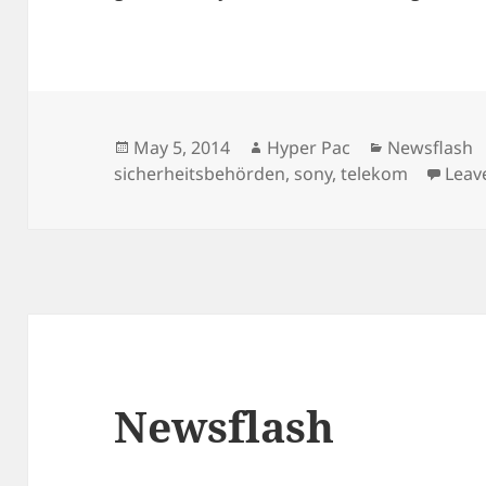
Posted
Author
Categories
May 5, 2014
Hyper Pac
Newsflash
on
sicherheitsbehörden
,
sony
,
telekom
Leav
Newsflash