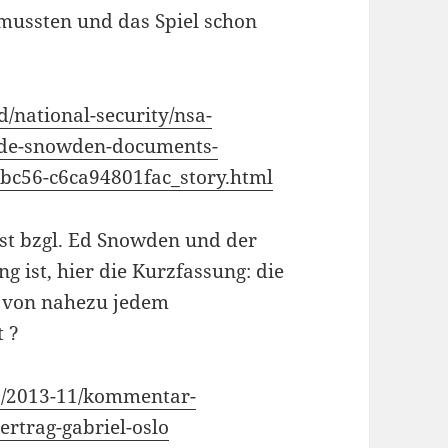
 mussten und das Spiel schon
/national-security/nsa-
wide-snowden-documents-
bc56-c6ca94801fac_story.html
st bzgl. Ed Snowden und der
ng ist, hier die Kurzfassung: die
n von nahezu jedem
t ?
tz/2013-11/kommentar-
ertrag-gabriel-oslo