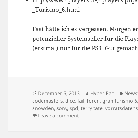
http://www.4players.de/4players.php/
_Turismo_6.html
Fast hätte ich es vergessen. Morgen e
potenzieller Systemseller für die Pl
(erstmal) nur für die PS3. Gut gemach
Posted
Author
Categ
December 5, 2013
Hyper Pac
News
on
codemasters
,
dice
,
fail
,
foren
,
gran turismo 6
snowden
,
sony
,
spd
,
terry tate
,
vorratsdaten
on Newsflash
Leave a comment