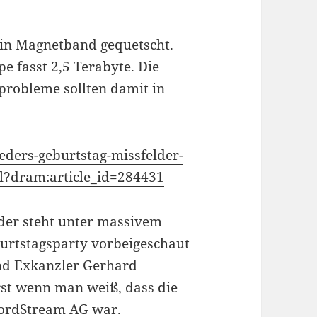
ein Magnetband gequetscht.
e fasst 2,5 Terabyte. Die
robleme sollten damit in
eders-geburtstag-missfelder-
ml?dram:article_id=284431
der steht unter massivem
burtstagsparty vorbeigeschaut
und Exkanzler Gerhard
erst wenn man weiß, dass die
NordStream AG war.