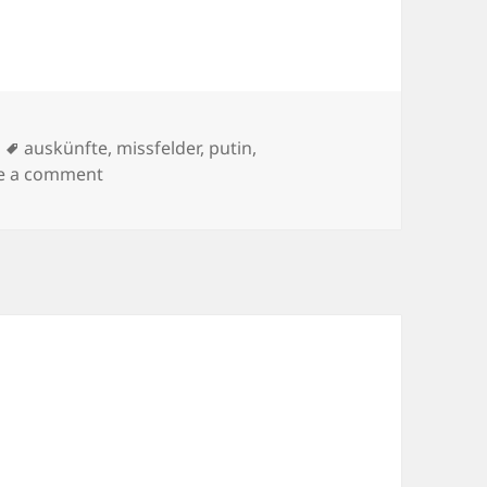
Tags
auskünfte
,
missfelder
,
putin
,
on Newsflash
e a comment