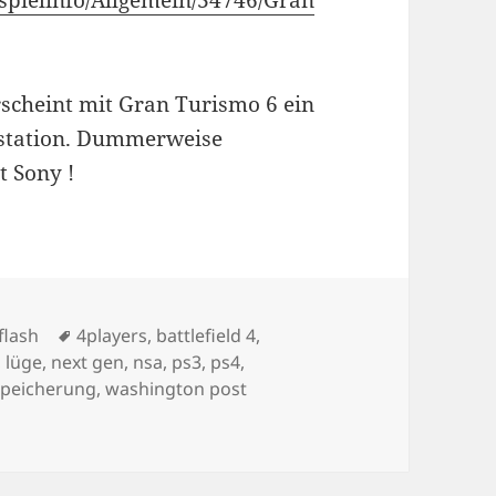
spielinfo/Allgemein/34746/Gran
rscheint mit Gran Turismo 6 ein
aystation. Dummerweise
t Sony !
ories
Tags
flash
4players
,
battlefield 4
,
,
lüge
,
next gen
,
nsa
,
ps3
,
ps4
,
speicherung
,
washington post