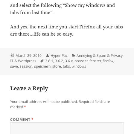
and select the following “Show my windows and
tabs from last time”.
And yes, the next time you start Firefox all your tabs
are there…life can be so easy.
Posted
Author
Categories
March 29, 2010
Hyper Pac
Annoying & Spam & Privacy
,
on
Tags
IT & Wordpress
3.6.1
,
3.6.2
,
3.6.x
,
browser
,
fenster
,
firefox
,
save
,
session
,
speichern
,
store
,
tabs
,
windows
Leave a Reply
Your email address will not be published.
Required fields are
marked
*
COMMENT
*