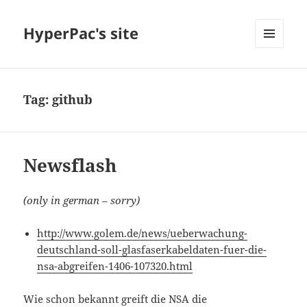
HyperPac's site
MENU
AND
WIDGETS
Tag:
github
Newsflash
(only in german – sorry)
http://www.golem.de/news/ueberwachung-
deutschland-soll-glasfaserkabeldaten-fuer-die-
nsa-abgreifen-1406-107320.html
Wie schon bekannt greift die NSA die