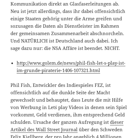
Kommunikation direkt an Glasfaserleitungen ab.
Neu ist jetzt allerdings, dass ihr dabei offensichtlich
einige Staaten gehörig unter die Arme greifen und
sozusagen die Daten als Dienstleister im Rahmen
der gemeinsamen Zusammenarbeit abschnorcheln.
Und NATÜRLICH ist Deutschland auch dabei. Ich
sage dazu nur: die NSA Affäre ist beendet. NICHT.
http://www.golem.de/news/phil-fish-let-s-play-ist-
im-grunde-piraterie-1406-107321.html
Phil Fish, Entwickler des Indiespieles FEZ, ist
offensichtlich auf die dunkle Seite der Macht
gewechselt und behauptet, dass Leute die mit Hilfe
von Werbung in Let´s play Videos in denen sein Spiel
vorkommt, Geld verdienen, ihm entsprechend Geld
schulden. Ursache der ganzen Aufregung ist
dieser
Artikel des Wall Street Journal
über den Schweden
Felix Kjellberg, der pro Jahr angeblich 4 Millionen