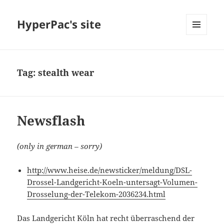
HyperPac's site
MENU
AND
WIDGETS
Tag:
stealth wear
Newsflash
(only in german – sorry)
http://www.heise.de/newsticker/meldung/DSL-
Drossel-Landgericht-Koeln-untersagt-Volumen-
Drosselung-der-Telekom-2036234.html
Das Landgericht Köln hat recht überraschend der