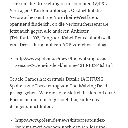
Telekom die Drosselung in ihren neuen (V)DSL
Verträgen / Tarifen untersagt. Geklagt hat die
Verbraucherzentrale Nordrhein-Westfalen.
Spannend finde ich, ob die Verbraucherzentrale
jetzt auch gegen alle anderen Anbieter
(
Telefonica/O2
,
Congstar
,
Kabel Deutschland
) – die
eine Drosselung in ihren AGB vorsehen – klagt.
http://www.golem.de/news/the-walking-dead-
season-2-clem-in-der-klemme-1310-102446.html
Teltale Games hat erstmals Details (ACHTUNG:
Spoiler) zur Fortsetzung von The Walking Dead
preisgegeben. Wer die erste Staffel, bestehend aus 5
Episoden, noch nicht gespielt hat, sollte das
dringend nachholen.
http://www.golem.de/news/bittorrent-index-
isohunt-zwei-wochen-nach-der-schliessung-