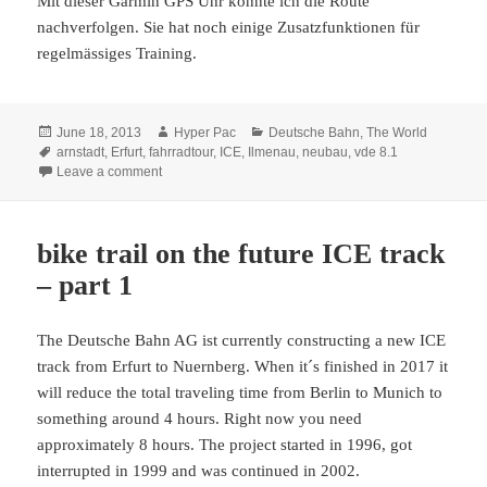
Mit dieser Garmin GPS Uhr konnte ich die Route
nachverfolgen. Sie hat noch einige Zusatzfunktionen für
regelmässiges Training.
Posted
Author
Categories
June 18, 2013
Hyper Pac
Deutsche Bahn
,
The World
on
Tags
arnstadt
,
Erfurt
,
fahrradtour
,
ICE
,
Ilmenau
,
neubau
,
vde 8.1
on Eine Fahrradtour auf der neuen ICE Schnellfahrstreck
Leave a comment
bike trail on the future ICE track
– part 1
The Deutsche Bahn AG ist currently constructing a new ICE
track from Erfurt to Nuernberg. When it´s finished in 2017 it
will reduce the total traveling time from Berlin to Munich to
something around 4 hours. Right now you need
approximately 8 hours. The project started in 1996, got
interrupted in 1999 and was continued in 2002.