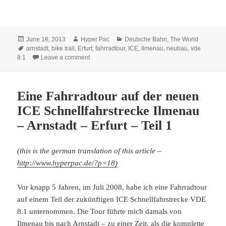
Posted
Author
Categories
June 18, 2013
Hyper Pac
Deutsche Bahn
,
The World
on
Tags
arnstadt
,
bike trail
,
Erfurt
,
fahrradtour
,
ICE
,
Ilmenau
,
neubau
,
vde
on Eine Fahrradtour auf der neuen ICE Schnellfahrs
8.1
Leave a comment
Eine Fahrradtour auf der neuen
ICE Schnellfahrstrecke Ilmenau
– Arnstadt – Erfurt – Teil 1
(this is the german translation of this article –
http://www.hyperpac.de/?p=18)
Vor knapp 5 Jahren, im Juli 2008, habe ich eine Fahrradtour
auf einem Teil der zukünftigen ICE Schnellfahrstrecke VDE
8.1 unternommen. Die Tour führte mich damals von
Ilmenau bis nach Arnstadt – zu einer Zeit, als die komplette