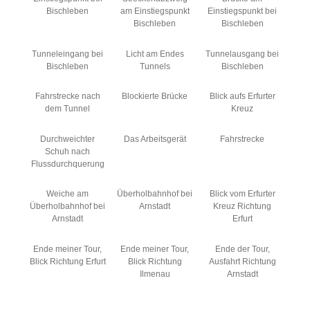
Bischleben
am Einstiegspunkt
Einstiegspunkt bei
Bischleben
Bischleben
Tunneleingang bei
Licht am Endes
Tunnelausgang bei
Bischleben
Tunnels
Bischleben
Fahrstrecke nach
Blockierte Brücke
Blick aufs Erfurter
dem Tunnel
Kreuz
Durchweichter
Das Arbeitsgerät
Fahrstrecke
Schuh nach
Flussdurchquerung
Weiche am
Überholbahnhof bei
Blick vom Erfurter
Überholbahnhof bei
Arnstadt
Kreuz Richtung
Arnstadt
Erfurt
Ende meiner Tour,
Ende meiner Tour,
Ende der Tour,
Blick Richtung Erfurt
Blick Richtung
Ausfahrt Richtung
Ilmenau
Arnstadt